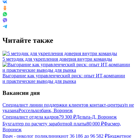
Читайте также
5 методик для укрепления доверия внутри команды
Выгорание как управленческий риск: опыт ИТ-компании
и практические выводы для рынка
Вакансии дня
Специалист линии поддержки клиентов контакт-центра
з/п не
указана
Россельхозбанк, Воронеж
Специалист отдела кадров
79 300
₽
Дельта-Д, Воронеж
Бухгалтер по расчету заработной платы
80 000
₽
Фасмер,
Воронеж
Врач - онколог поликлиники
от
36 186
до
96 582
₽
Бюджетное