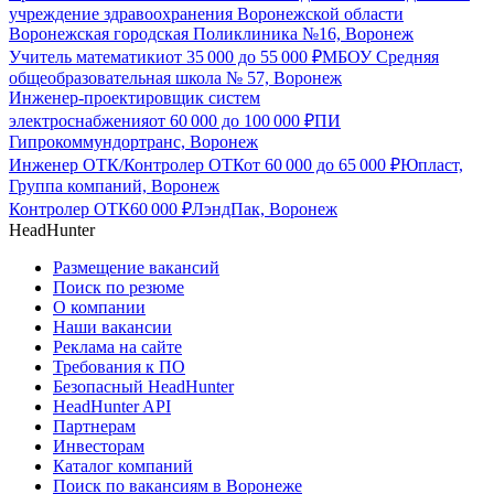
учреждение здравоохранения Воронежской области
Воронежская городская Поликлиника №16, Воронеж
Учитель математики
от
35 000
до
55 000
₽
МБОУ Средняя
общеобразовательная школа № 57, Воронеж
Инженер-проектировщик систем
электроснабжения
от
60 000
до
100 000
₽
ПИ
Гипрокоммундортранс, Воронеж
Инженер ОТК/Контролер ОТК
от
60 000
до
65 000
₽
Юпласт,
Группа компаний, Воронеж
Контролер ОТК
60 000
₽
ЛэндПак, Воронеж
HeadHunter
Размещение вакансий
Поиск по резюме
О компании
Наши вакансии
Реклама на сайте
Требования к ПО
Безопасный HeadHunter
HeadHunter API
Партнерам
Инвесторам
Каталог компаний
Поиск по вакансиям в Воронеже