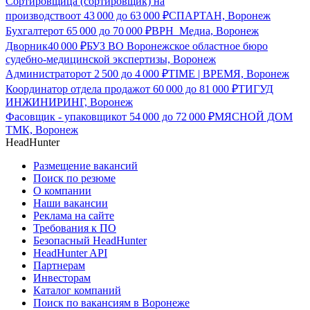
Сортировщица (сортировщик) на
производство
от
43 000
до
63 000
₽
СПАРТАН, Воронеж
Бухгалтер
от
65 000
до
70 000
₽
ВРН_Медиа, Воронеж
Дворник
40 000
₽
БУЗ ВО Воронежское областное бюро
судебно-медицинской экспертизы, Воронеж
Администратор
от
2 500
до
4 000
₽
TIME | ВРЕМЯ, Воронеж
Координатор отдела продаж
от
60 000
до
81 000
₽
ТИГУД
ИНЖИНИРИНГ, Воронеж
Фасовщик - упаковщик
от
54 000
до
72 000
₽
МЯСНОЙ ДОМ
ТМК, Воронеж
HeadHunter
Размещение вакансий
Поиск по резюме
О компании
Наши вакансии
Реклама на сайте
Требования к ПО
Безопасный HeadHunter
HeadHunter API
Партнерам
Инвесторам
Каталог компаний
Поиск по вакансиям в Воронеже