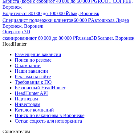
Бариста (кофе с собой)
от
40 000
до
50 000
₽
GROOT COFFEE,
Воронеж
Водитель
от
80 000
до
100 000
₽
Лмк, Воронеж
Специалист поддержки клиентов
60 000
₽
Автошкола Лидер
Воронеж, Воронеж
Оператор 3D
сканирования
от
60 000
до
80 000
₽
Russian3DScanner, Воронеж
HeadHunter
Размещение вакансий
Поиск по резюме
О компании
Наши вакансии
Реклама на сайте
Требования к ПО
Безопасный HeadHunter
HeadHunter API
Партнерам
Инвесторам
Каталог компаний
Поиск по вакансиям в Воронеже
Сетка: соцсеть для нетворкинга
Соискателям