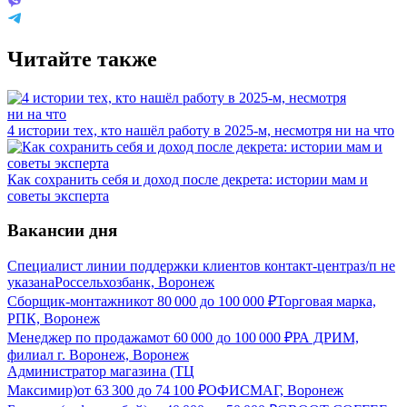
Читайте также
4 истории тех, кто нашёл работу в 2025-м, несмотря ни на что
Как сохранить себя и доход после декрета: истории мам и
советы эксперта
Вакансии дня
Специалист линии поддержки клиентов контакт-центра
з/п не
указана
Россельхозбанк, Воронеж
Сборщик-монтажник
от
80 000
до
100 000
₽
Торговая марка,
РПК, Воронеж
Менеджер по продажам
от
60 000
до
100 000
₽
РА ДРИМ,
филиал г. Воронеж, Воронеж
Администратор магазина (ТЦ
Максимир)
от
63 300
до
74 100
₽
ОФИСМАГ, Воронеж