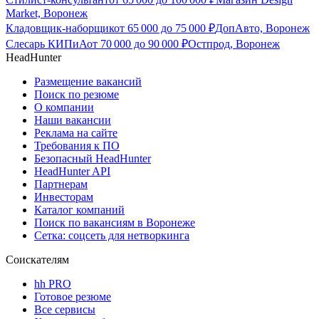
Market, Воронеж
Кладовщик-наборщик
от
65 000
до
75 000
₽
ДопАвто, Воронеж
Слесарь КИПиА
от
70 000
до
90 000
₽
Остпрод, Воронеж
HeadHunter
Размещение вакансий
Поиск по резюме
О компании
Наши вакансии
Реклама на сайте
Требования к ПО
Безопасный HeadHunter
HeadHunter API
Партнерам
Инвесторам
Каталог компаний
Поиск по вакансиям в Воронеже
Сетка: соцсеть для нетворкинга
Соискателям
hh PRO
Готовое резюме
Все сервисы