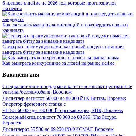
6 трендов в найме на 2026 год, которые прогнозируют
эксперты
Как составить матрицу компетенций и подтвердить навыки
кандидата
Стикеры с преимуществами: как новый продукт помогает
выиграть битву за внимание кандидата
Как выиграть конкуренцию за людей на рынке найма
Вакансии дня
Специалист линии поддержки клиентов контакт-центра
з/п не
указана
Россельхозбанк, Воронеж
Диспетчер логист
от
60 000
до
80 000
₽
ТК Витязь, Воронеж
Оператор фрезерного станка с
ЧПУ
от
60 000
до
100 000
₽
Торговая марка, РПК, Воронеж
Тендерный специалист
от
70 000
до
80 000
₽
Газ Ресурс,
Воронеж
Диспетчер
от
55 500
до
89 200
₽
ОФИСМАГ, Воронеж
Стилист-консультант
от
65 000
до
100 000
₽
Магазин Design