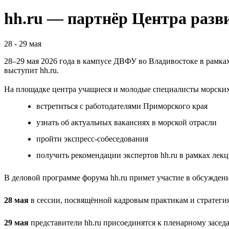
hh.ru — партнёр Центра раз
28
-
29 мая
28–29 мая 2026 года в кампусе ДВФУ во Владивостоке в рамк
выступит hh.ru.
На площадке центра учащиеся и молодые специалисты морских
встретиться с работодателями Приморского края
узнать об актуальных вакансиях в морской отрасли
пройти экспресс-собеседования
получить рекомендации экспертов hh.ru в рамках лек
В деловой программе форума hh.ru примет участие в обсужден
28 мая
в сессии, посвящённой кадровым практикам и стратегия
29 мая
представители hh.ru присоединятся к пленарному зас