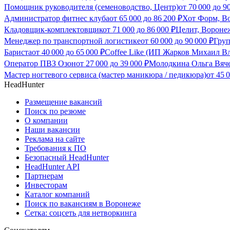
Помощник руководителя (семеноводство, Центр)
от
70 000
до
9
Администратор фитнес клуба
от
65 000
до
86 200
₽
Хот Форм, В
Кладовщик-комплектовщик
от
71 000
до
86 000
₽
Целит, Вороне
Менеджер по транспортной логистике
от
60 000
до
90 000
₽
Гру
Бариста
от
40 000
до
65 000
₽
Coffee Like (ИП Жарков Михаил В
Оператор ПВЗ Озон
от
27 000
до
39 000
₽
Молодкина Ольга Вяч
Мастер ногтевого сервиса (мастер маникюра / педикюра)
от
45 
HeadHunter
Размещение вакансий
Поиск по резюме
О компании
Наши вакансии
Реклама на сайте
Требования к ПО
Безопасный HeadHunter
HeadHunter API
Партнерам
Инвесторам
Каталог компаний
Поиск по вакансиям в Воронеже
Сетка: соцсеть для нетворкинга