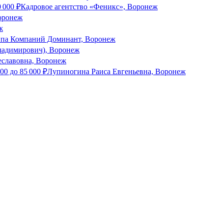
0 000
₽
Кадровое агентство «Феникс», Воронеж
оронеж
ж
ппа Компаний Доминант, Воронеж
ладимирович), Воронеж
еславовна, Воронеж
000
до
85 000
₽
Лупиногина Раиса Евгеньевна, Воронеж