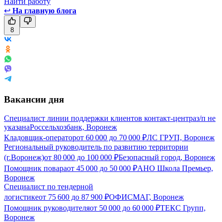
Найти работу
↩
На главную блога
8
Вакансии дня
Специалист линии поддержки клиентов контакт-центра
з/п не
указана
Россельхозбанк, Воронеж
Кладовщик-оператор
от
60 000
до
70 000
₽
ЛС ГРУП, Воронеж
Региональный руководитель по развитию территории
(г.Воронеж)
от
80 000
до
100 000
₽
Безопасный город, Воронеж
Помощник повара
от
45 000
до
50 000
₽
АНО Школа Премьер,
Воронеж
Специалист по тендерной
логистике
от
75 600
до
87 900
₽
ОФИСМАГ, Воронеж
Помощник руководителя
от
50 000
до
60 000
₽
ТЕКС Групп,
Воронеж