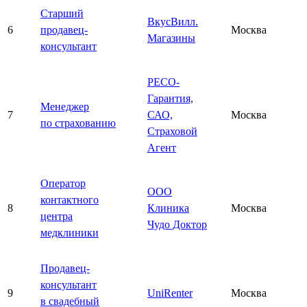
Старший
ВкусВилл.
6
продавец-
Москва
Магазины
консультант
РЕСО-
Гарантия,
Менеджер
7
САО,
Москва
по страхованию
Страховой
Агент
Оператор
ООО
контактного
8
Клиника
Москва
центра
Чудо Доктор
медклиники
Продавец-
консультант
9
UniRenter
Москва
в свадебный