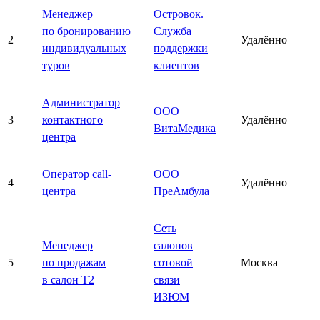
Менеджер
Островок.
по бронированию
Служба
2
Удалённо
индивидуальных
поддержки
туров
клиентов
Администратор
ООО
3
контактного
Удалённо
ВитаМедика
центра
Оператор call-
ООО
4
Удалённо
центра
ПреАмбула
Сеть
Менеджер
салонов
5
по продажам
сотовой
Москва
в салон T2
связи
ИЗЮМ