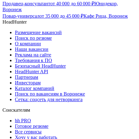
Продавец-консультант
от
40 000
до
60 000
₽
Юнидекор,
Воронеж
Повар-универсал
от
35 000
до
45 000
₽
Кафе Рица, Воронеж
HeadHunter
Размещение вакансий
Поиск по резюме
О компании
Наши вакансии
Реклама на сайте
Требования к ПО
Безопасный HeadHunter
HeadHunter API
Партнерам
Инвесторам
Каталог компаний
Поиск по вакансиям в Воронеже
Сетка: соцсеть для нетворкинга
Соискателям
hh PRO
Готовое резюме
Все сервисы
Хочу у вас работать