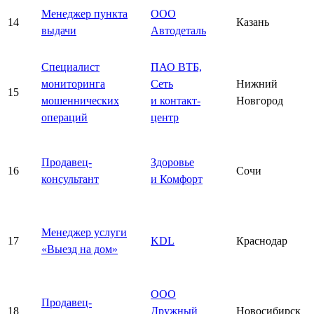
Менеджер пункта
ООО
14
Казань
выдачи
Автодеталь
Специалист
ПАО ВТБ,
мониторинга
Сеть
Нижний
15
мошеннических
и контакт-
Новгород
операций
центр
Продавец-
Здоровье
16
Сочи
консультант
и Комфорт
Менеджер услуги
17
KDL
Краснодар
«Выезд на дом»
ООО
Продавец-
18
Дружный
Новосибирск