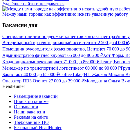
Удалёнка: найти и не сдаваться
Между нами города: как эффективно искать удалённую работу
Вакансии дня
Специалист линии поддержки клиентов контакт-центра
з/п не 
Ветеринарный врач/ветеринарный ассистент
от
2 500
до
4 000
₽
Помощник руководителя (семеноводство, Центр)
от
70 000
до
9
Администратор фитнес клуба
от
65 000
до
86 200
₽
Хот Форм, В
Кладовщик-комплектовщик
от
71 000
до
86 000
₽
Целит, Вороне
Менеджер по транспортной логистике
от
60 000
до
90 000
₽
Гру
Бариста
от
40 000
до
65 000
₽
Coffee Like (ИП Жарков Михаил В
Оператор ПВЗ Озон
от
27 000
до
39 000
₽
Молодкина Ольга Вяч
HeadHunter
Размещение вакансий
Поиск по резюме
О компании
Наши вакансии
Реклама на сайте
Требования к ПО
Безопасный HeadHunter