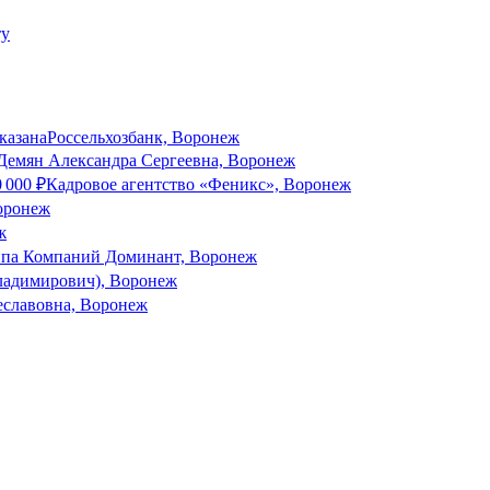
указана
Россельхозбанк, Воронеж
Демян Александра Сергеевна, Воронеж
0 000
₽
Кадровое агентство «Феникс», Воронеж
оронеж
ж
ппа Компаний Доминант, Воронеж
ладимирович), Воронеж
еславовна, Воронеж