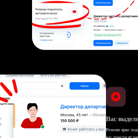
Вас выделя
Резюме ярко под
вас пригласят р