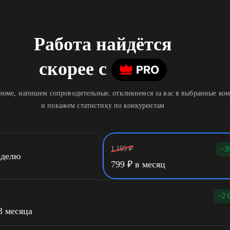
Работа найдётся
скорее
c
юме, напишем сопроводительные, откликнемся за вас в выбранные ко
и покажем статистику по конкурентам
1 195
₽
−3
еделю
799
₽
в месяц
−2 
3 месяца