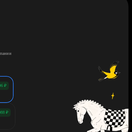
мпании
96
₽
088
₽