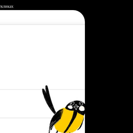
ткликах