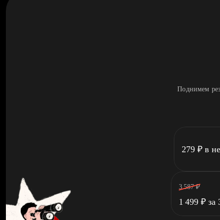
Поднимем рез
279
₽
в н
3 587
₽
1 499
₽
за 