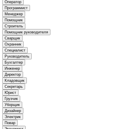
Оператор
Программист
Менеджер
Помощник
Строитель
Помощник руководителя
Сварщик
Охранник
Специалист
Руководитель
Бухгалтер
Инженер
Директор
Кладовщик
Секретарь
Юрист
Грузчик
Уборщик
Дизайнер
Электрик
Повар
Экономист